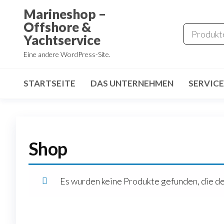
Zum
Marineshop –
Inhalt
Offshore &
springen
Yachtservice
Eine andere WordPress-Site.
STARTSEITE
DAS UNTERNEHMEN
SERVICE
Shop
Es wurden keine Produkte gefunden, die d